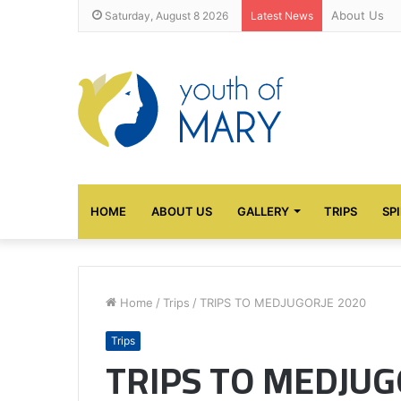
About Us
Saturday, August 8 2026
Latest News
HOME
ABOUT US
GALLERY
TRIPS
SP
Home
/
Trips
/
TRIPS TO MEDJUGORJE 2020
Trips
TRIPS TO MEDJUG