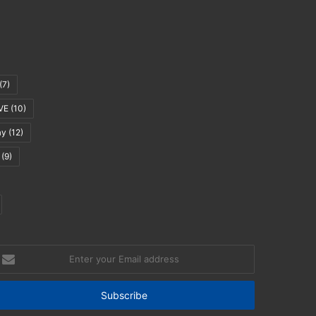
(7)
VE
(10)
ay
(12)
(9)
nter
our
mail
ddress