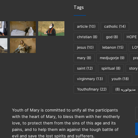
Tags
article
(10)
catholic
(14)
christian
(8)
god
(8)
HOPE
jesus
(10)
lebanon
(15)
LO
mary
(8)
medjugorje
(9)
pr
saint
(12)
spiritual
(8)
story
virginmary
(13)
youth
(18)
Youthofmary
(22)
(8)
مديوغوريه
E
Youth of Mary is committed to unify all the participants
y
with the heart of Mary, to bless them with her motherly
E
love, to protect them from the sins of this age and its
a
pains, and to help them win against the tough battle of
evil and save the lost spirits and sufferers.