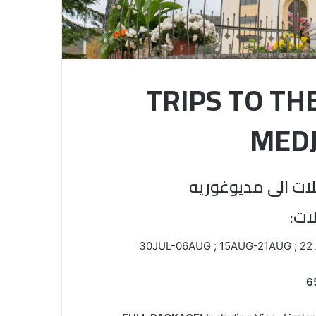
TRIPS TO TH
MEDJ
حلات
30JUL-06AUG ; 15AUG-21AUG ; 22