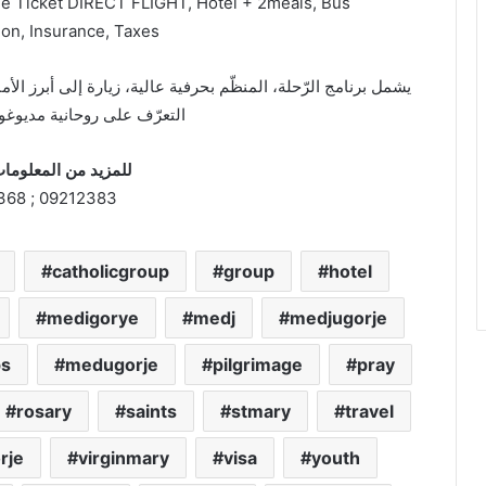
ane Ticket DIRECT FLIGHT, Hotel + 2meals, Bus
ion, Insurance, Taxes
يشمل برنامج الرّحلة، المنظّم بحرفية عالية، زيارة إلى أبرز ال
التعرّف على روحانية مديوغ.
للمزيد من المعلوم:
09212383 ; 71223368
catholicgroup
group
hotel
medigorye
medj
medjugorje
ps
medugorje
pilgrimage
pray
rosary
saints
stmary
travel
rje
virginmary
visa
youth