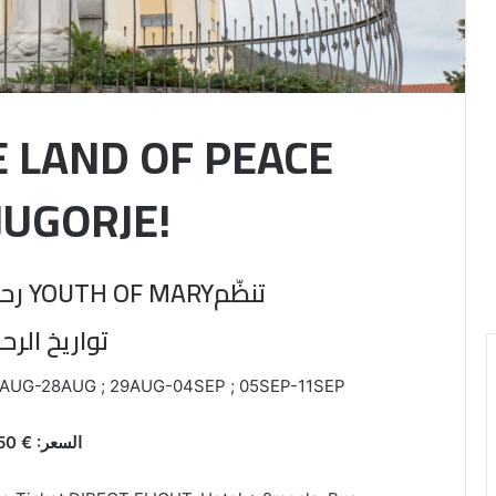
E LAND OF PEACE
UGORJE!
تنظّمYOUTH OF MARY رحلات الى مديوغوريه
تواريخ الر:
 AUG-28AUG ; 29AUG-04SEP ; 05SEP-11SEP
السعر: € 650