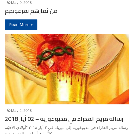
May 9, 2018
من ثمارهم تعرفونهم
Read More »
May 2, 2018
رسالة مريم العذراء في مديوغوريه – 02 أيار 2018
رسالة مريم العذراء في مديوغوريه إلى ميريانا في ٢ أيار ٢٠١٨ “أولادي الأحبّة،
كلُّ ما فعلَه ابني، الذي هو نورُ…