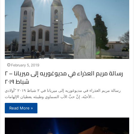
February 5, 2019
رسالة مريم العذراء في مديوغوريه إلى ميريانا – ٢
شباط ٢٠١٩
رسالة مريم العذراء في مديوغوريه إلى ميريانا في ٢ شباط ٢٠١٩ “أولادي
الأحبّة، إنَّ حبَّ الآب السماوي وطيبتَه يعطيان الإلهامات…
Read More »