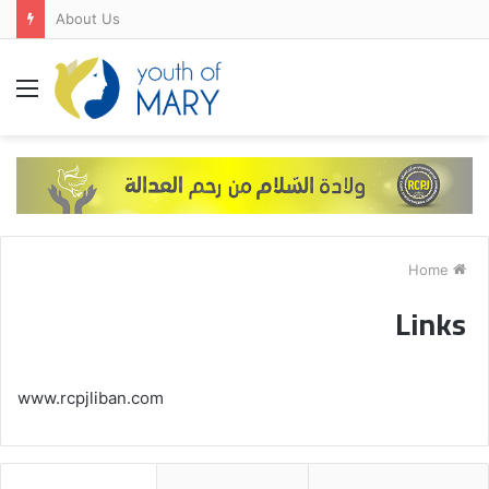
About Us
Menu
Home
Links
www.rcpjliban.com