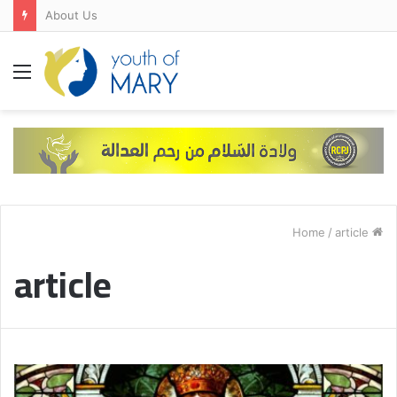
FRANCE-SPAIN-PORTUGAL
Menu
/
article
Home
article