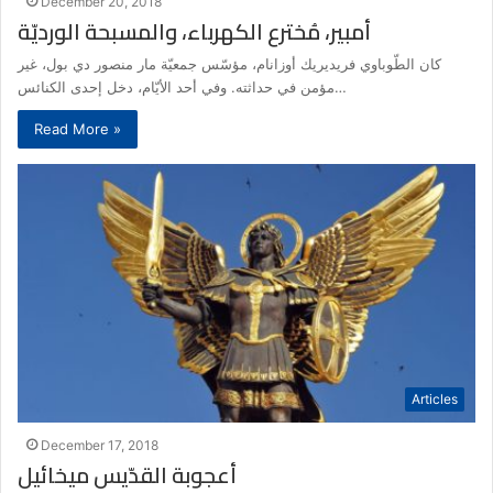
December 20, 2018
أمبير، مُخترع الكهرباء، والمسبحة الورديّة
كان الطّوباوي فريديريك أوزانام، مؤسّس جمعيّة مار منصور دي بول، غير
مؤمن في حداثته. وفي أحد الأيّام، دخل إحدى الكنائس…
Read More »
Articles
December 17, 2018
أعجوبة القدّيس ميخائيل