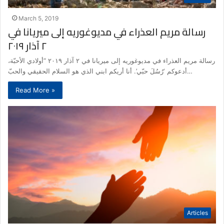
March 5, 2019
رسالة مريم العذراء في مديوغوريه إلى ميريانا في
٢ آذار ٢٠١٩
رسالة مريم العذراء في مديوغوريه إلى ميريانا في ٢ آذار ٢٠١٩ “أولادي الأحبّة،
أدعوكم ‘رُسُلَ حبّي’. أنا أريكم ابني الذي هو السلام الحقيقي والحبّ…
Read More »
Articles