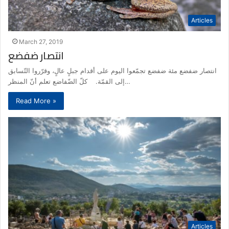
Articles
March 27, 2019
انتصار ضفضع
انتصار ضفضع مئة ضفضع تجمّعوا اليوم على أقدام جبلٍ عالٍ، وقرّروا التّسابق
إلى القمّة. كلّ الضّفاضع تعلم أنّ المنظر…
Read More »
Articles