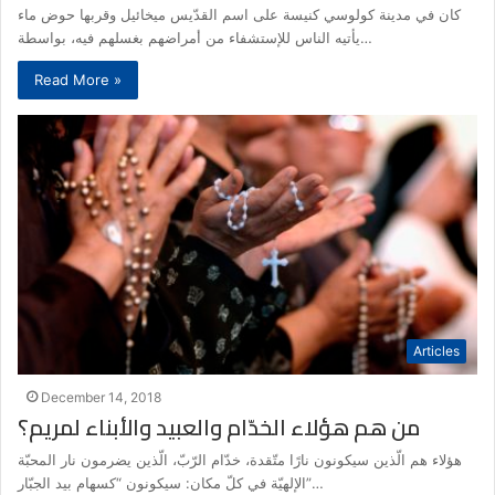
كان في مدينة كولوسي كنيسة على اسم القدّيس ميخائيل وقربها حوض ماء
يأتيه الناس للإستشفاء من أمراضهم بغسلهم فيه، بواسطة…
Read More »
Articles
December 14, 2018
من هم هؤلاء الخدّام والعبيد والأبناء لمريم؟
هؤلاء هم الّذين سيكونون نارًا متّقدة، خدّام الرّبّ، الّذين يضرمون نار المحبّة
الإلهيّة في كلّ مكان: سيكونون “كسهام بيد الجبّار”…