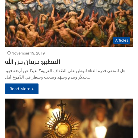
Articles
November 19, 2019
المطهر: حرمان من الله
هل للمنفي قدرة الغناء للوطن على الضّفاف الغريبة؟ بعيدًا عن أرضه فهو
يتذكّر ويندم ويتنهّد وينتحب وينتظر في الدّموع أمل…
Read More »