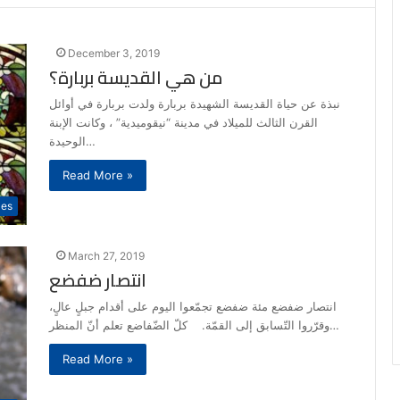
December 3, 2019
من هي القديسة بربارة؟
نبذة عن حياة القديسة الشهيدة بربارة ولدت بربارة في أوائل
القرن الثالث للميلاد في مدينة “نيقوميدية” ، وكانت الإبنة
الوحيدة…
Read More »
les
March 27, 2019
انتصار ضفضع
انتصار ضفضع مئة ضفضع تجمّعوا اليوم على أقدام جبلٍ عالٍ،
وقرّروا التّسابق إلى القمّة. كلّ الضّفاضع تعلم أنّ المنظر…
Read More »