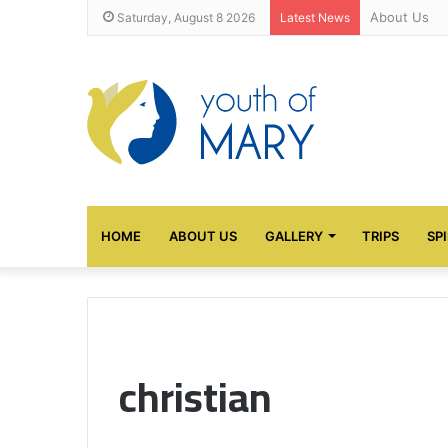
About Us
Saturday, August 8 2026
Latest News
HOME
ABOUT US
GALLERY
TRIPS
SP
christian