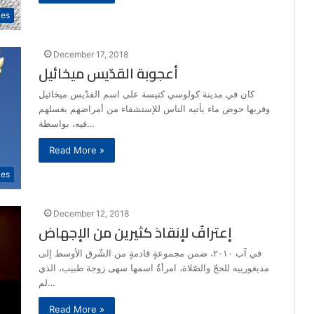
les
December 17, 2018
أعجوبة القدّيس ميخائيل
كان في مدينة كولوسي كنيسة على اسم القدّيس ميخائيل
وقربها حوض ماء يأتيه الناس للإستشفاء من أمراضهم بغسلهم
فيه، بواسطة…
Read More »
les
December 12, 2018
إعترافٌ لإنقاذ كثيرين من الإجهاض
في آب ٢٠١٠، ضمن مجموعةٍ قادمةٍ من الشّرق الأوسط إلى
مديغورييه للحجّ والصّلاة، امرأةٌ اسمها سهى زوجة طبيب، الذي
لم…
Read More »