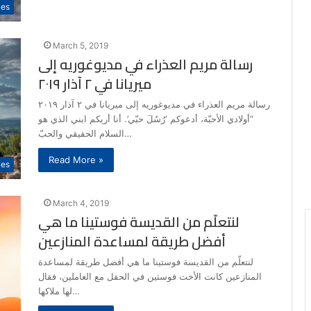
les
March 5, 2019
رسالة مريم العذراء في مديوغوريه إلى
ميريانا في ٢ آذار ٢٠١٩
رسالة مريم العذراء في مديوغوريه إلى ميريانا في ٢ آذار ٢٠١٩
“أولادي الأحبّة، أدعوكم ‘رُسُلَ حبّي’. أنا أريكم ابني الذي هو
السلام الحقيقي والحبّ…
Read More »
les
March 4, 2019
لنتعلّم من القديسة فوستينا ما هي
أفضل طريقة لمساعدة المنازعين
لنتعلّم من القديسة فوستينا ما هي أفضل طريقة لمساعدة
المنازعين كانت الأخت فوستين في الحقل مع العاملين، فقال
لها ملاكها…