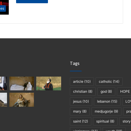
les
Tags
article
(10)
catholic
(14)
christian
(8)
god
(8)
HOPE
jesus
(10)
lebanon
(15)
LO
mary
(8)
medjugorje
(9)
pr
saint
(12)
spiritual
(8)
story