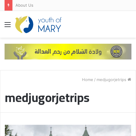
About Us
Menu
/
medjugorjetrips
Home
medjugorjetrips