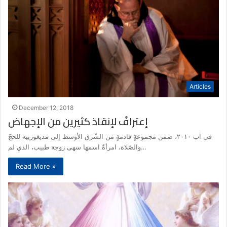
Articles
December 12, 2018
إعترافٌ لإنقاذ كثيرين من الإجهاض
في آب ٢٠١٠، ضمن مجموعةٍ قادمةٍ من الشّرق الأوسط إلى مديغورييه للحجّ
والصّلاة، امرأةٌ اسمها سهى زوجة طبيب، الذي لم…
Read More »