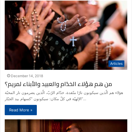
Articles
December 14, 2018
من هم هؤلاء الخدّام والعبيد والأبناء لمريم؟
هؤلاء هم الّذين سيكونون نارًا متّقدة، خدّام الرّبّ، الّذين يضرمون نار المحبّة
الإلهيّة في كلّ مكان: سيكونون “كسهام بيد الجبّار”…
Read More »