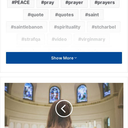
PEACE
pray
prayer
prayers
quote
quotes
saint
saintlebanon
spirituality
stcharbel
strafqa
video
virginmary
words
youth
Youthofmary
Show More
شربل
القديس شربل
من أقوال القديس شربل