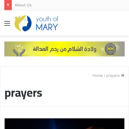
About Us
Menu
/
prayers
Home
prayers