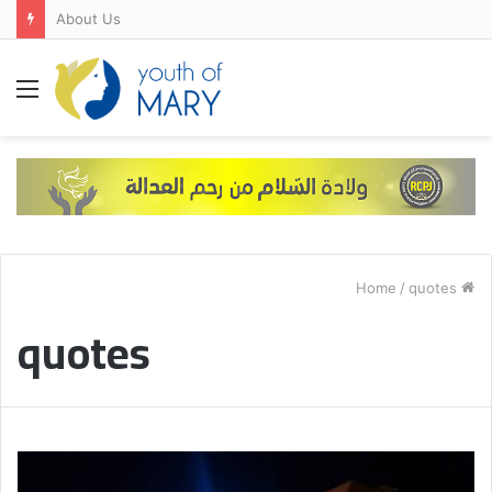
About Us
Menu
/
quotes
Home
quotes