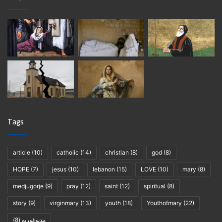
Tags
article
(10)
catholic
(14)
christian
(8)
god
(8)
HOPE
(7)
jesus
(10)
lebanon
(15)
LOVE
(10)
mary
(8)
medjugorje
(9)
pray
(12)
saint
(12)
spiritual
(8)
story
(9)
virginmary
(13)
youth
(18)
Youthofmary
(22)
(8)
مديوغوريه