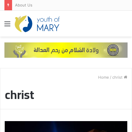
About Us
Menu
/
christ
Home
christ