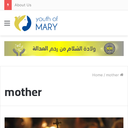
FRANCE-SPAIN-PORTUGAL
Menu
/
mother
Home
mother