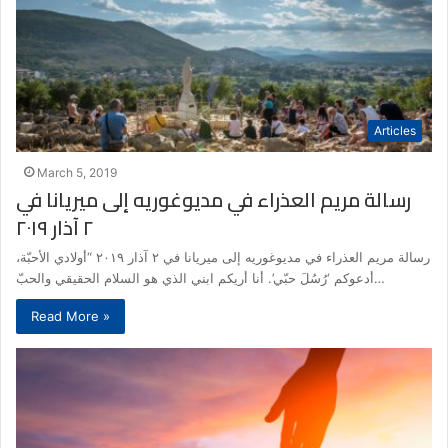
Articles
March 5, 2019
رسالة مريم العذراء في مديوغوريه إلى ميريانا في
٢ آذار ٢٠١٩
رسالة مريم العذراء في مديوغوريه إلى ميريانا في ٢ آذار ٢٠١٩ “أولادي الأحبّة،
أدعوكم ‘رُسُلَ حبّي’. أنا أريكم ابني الذي هو السلام الحقيقي والحبّ…
Read More »