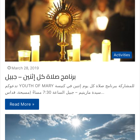
Activities
March 28, 2019
برنامج صلاة كل إثنين – جبيل
تدعوكم YOUTH OF MARY للمشاركة ببرنامج صلاة كل يوم إثنين في كنيسة
سيدة ماريتيم – جبيل الساعة 7:30 مساءً (مسبحة، قداس…
Read More »