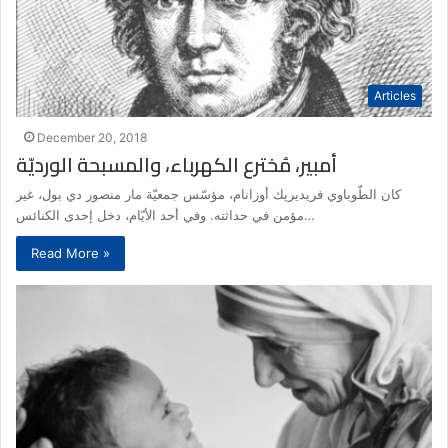
Articles
December 20, 2018
أمبير، مُخترع الكهرباء، والمسبحة الورديّة
كان الطّوباوي فريديريك أوزانام، مؤسّس جمعيّة مار منصور دي بول، غير
مؤمن في حداثته. وفي أحد الأيّام، دخل إحدى الكنائس…
Read More »