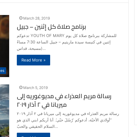
March 28, 2019
برنامج صلاة كل إثنين – جبيل
تدعوكم YOUTH OF MARY للمشاركة ببرنامج صلاة كل يوم
إثنين في كنيسة سيدة ماريتيم – جبيل الساعة 7:30 مساءً
(مسبحة، قداس…
Read More »
ies
March 5, 2019
رسالة مريم العذراء في مديوغوريه إلى
ميريانا في ٢ آذار ٢٠١٩
رسالة مريم العذراء في مديوغوريه إلى ميريانا في ٢ آذار ٢٠١٩
“أولادي الأحبّة، أدعوكم ‘رُسُلَ حبّي’. أنا أريكم ابني الذي هو
السلام الحقيقي والحبّ…