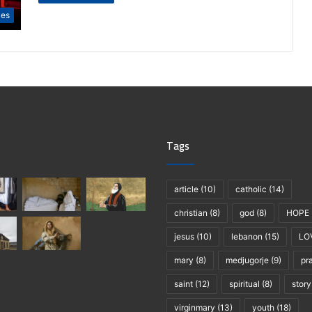
les
Tags
article
(10)
catholic
(14)
christian
(8)
god
(8)
HOPE
jesus
(10)
lebanon
(15)
LO
mary
(8)
medjugorje
(9)
pr
saint
(12)
spiritual
(8)
story
virginmary
(13)
youth
(18)