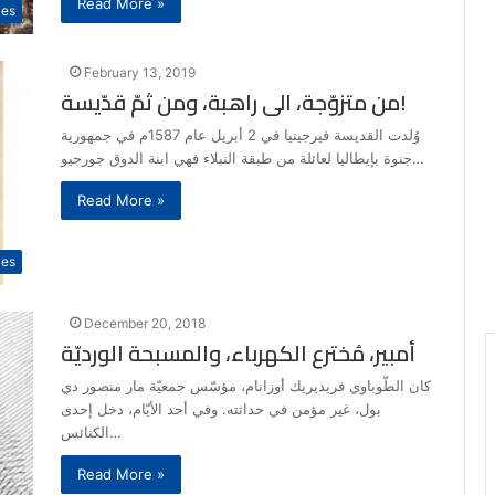
Read More »
les
February 13, 2019
من متزوّجة، الى راهبة، ومن ثمّ قدّيسة!
وُلدت القديسة فيرجينيا في 2 أبريل عام 1587م في جمهورية
جنوة بإيطاليا لعائلة من طبقة النبلاء فهي ابنة الدوق جورجيو…
Read More »
les
December 20, 2018
أمبير، مُخترع الكهرباء، والمسبحة الورديّة
كان الطّوباوي فريديريك أوزانام، مؤسّس جمعيّة مار منصور دي
بول، غير مؤمن في حداثته. وفي أحد الأيّام، دخل إحدى
الكنائس…
Read More »