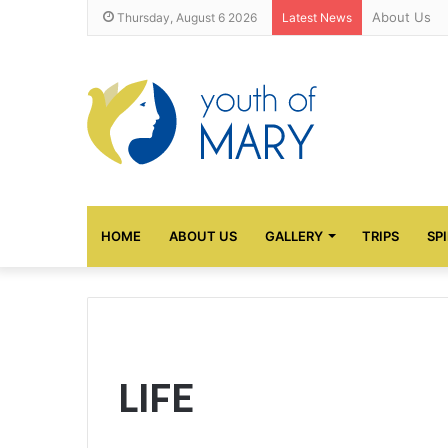
About Us
Thursday, August 6 2026
Latest News
HOME
ABOUT US
GALLERY
TRIPS
SP
LIFE