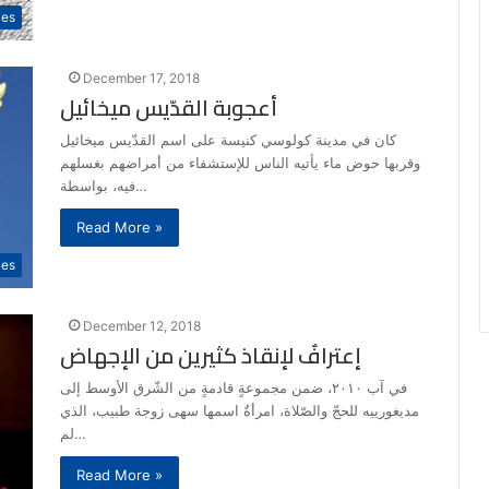
les
December 17, 2018
أعجوبة القدّيس ميخائيل
كان في مدينة كولوسي كنيسة على اسم القدّيس ميخائيل
وقربها حوض ماء يأتيه الناس للإستشفاء من أمراضهم بغسلهم
فيه، بواسطة…
Read More »
les
December 12, 2018
إعترافٌ لإنقاذ كثيرين من الإجهاض
في آب ٢٠١٠، ضمن مجموعةٍ قادمةٍ من الشّرق الأوسط إلى
مديغورييه للحجّ والصّلاة، امرأةٌ اسمها سهى زوجة طبيب، الذي
لم…
Read More »