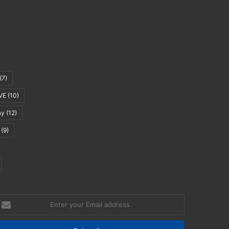
(7)
VE
(10)
ay
(12)
(9)
nter
our
mail