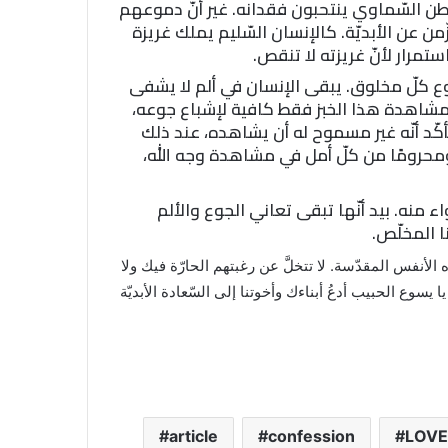
طن السّماوي ينتحبون فقدانه. غير أنّ دموعهم
ن عن الأبديّة. كالإنسان السّليم يملك غريزة
تمرار لأنّ غريزته لا تنقص.
جوع كلّ مخلوق. يبقى الإنسان في ألم لا يشفى
مشاهدة هذا الخبز فقط كافية لإشباع جوعه،
كّد أنّه غير مسموح له أن يشاهده، عند ذلك
محرومًا من كلّ أمل في مشاهدة وجه الله،
واء منه. بيد أنّها تبقى تعاني الجوع والألم
ا المخلّص.
 الأنفس المقدّسة. لا تتخلَّ عن رغبتهم الحارّة فيك ولا
سوع الحبيب أدعُ أبناءك وأخوتنا إلى السّعادة الأبديّة
article
confession
LOVE