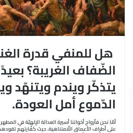
هل للمنفي قدرة الغنا
الضّفاف الغريبة؟ بعيدً
يتذكّر ويندم ويتنهّد و
الدّموع أمل العودة.
أمّا نحن فأرواح أخواتنا أسيرة العدالة الإلهيّة في المطه
على أطراف الأعماق اللّامتناهية، حيث كفّارتهم تقوده