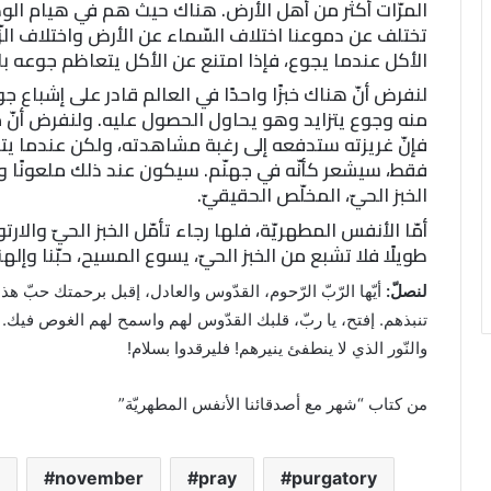
المرّات أكثر من أهل الأرض. هناك حيث هم في هيام الو
تختلف عن دموعنا اختلاف السّماء عن الأرض واختلاف الزّم
الأكل عندما يجوع، فإذا امتنع عن الأكل يتعاظم جوعه باس
لنفرض أنّ هناك خبزًا واحدًا في العالم قادر على إشباع 
منه وجوع يتزايد وهو يحاول الحصول عليه. ولنفرض أنّ 
فإنّ غريزته ستدفعه إلى رغبة مشاهدته، ولكن عندما يتأ
فقط، سيشعر كأنّه في جهنّم. سيكون عند ذلك ملعونًا و
الخبز الحيّ، المخلّص الحقيقيّ.
أمّا الأنفس المطهريّة، فلها رجاء تأمّل الخبز الحيّ والارت
طويلًا فلا تشبع من الخبز الحيّ، يسوع المسيح، حبّنا وإلهن
لنصلّ:
أيّها الرّبّ الرّحوم، القدّوس والعادل، إقبل برحمتك حبّ هذه
تنبذهم. إفتح، يا ربّ، قلبك القدّوس لهم واسمح لهم الغوص فيك. يا ي
والنّور الذي لا ينطفئ ينيرهم! فليرقدوا بسلام!
من كتاب “شهر مع أصدقائنا الأنفس المطهريّة”
november
pray
purgatory