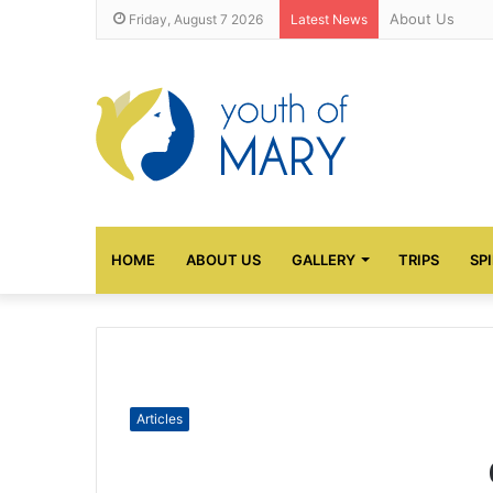
About Us
Friday, August 7 2026
Latest News
HOME
ABOUT US
GALLERY
TRIPS
SP
Articles