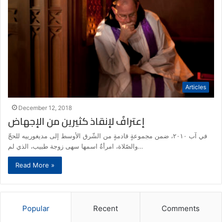
Articles
December 12, 2018
إعترافٌ لإنقاذ كثيرين من الإجهاض
في آب ٢٠١٠، ضمن مجموعةٍ قادمةٍ من الشّرق الأوسط إلى مديغورييه للحجّ
والصّلاة، امرأةٌ اسمها سهى زوجة طبيب، الذي لم…
Read More »
Popular
Recent
Comments