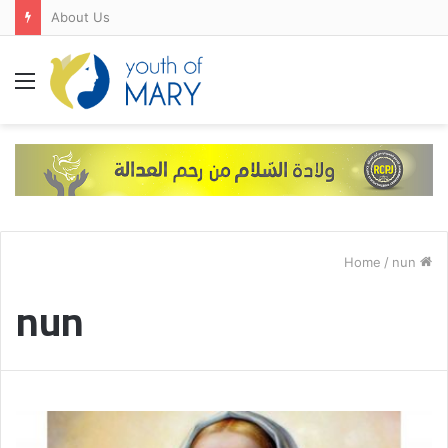
About Us
Menu
/
nun
Home
nun