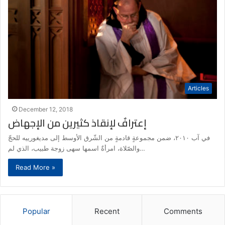
Articles
December 12, 2018
إعترافٌ لإنقاذ كثيرين من الإجهاض
في آب ٢٠١٠، ضمن مجموعةٍ قادمةٍ من الشّرق الأوسط إلى مديغورييه للحجّ
والصّلاة، امرأةٌ اسمها سهى زوجة طبيب، الذي لم…
Read More »
Popular
Recent
Comments