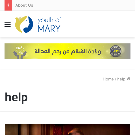
About Us
Menu
/
help
Home
help