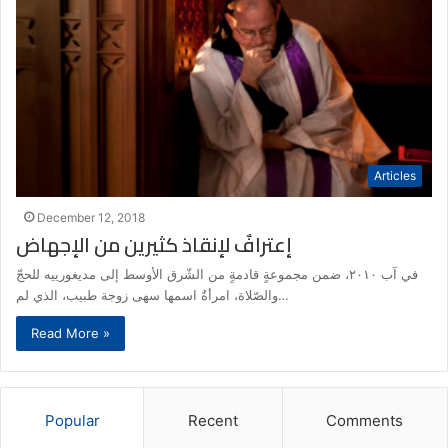
Articles
December 12, 2018
إعترافٌ لإنقاذ كثيرين من الإجهاض
في آب ٢٠١٠، ضمن مجموعةٍ قادمةٍ من الشّرق الأوسط إلى مديغورييه للحجّ
والصّلاة، امرأةٌ اسمها سهى زوجة طبيب، الذي لم…
Read More »
Popular
Recent
Comments