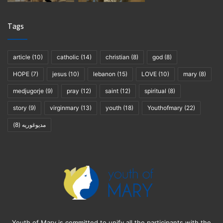
Tags
article
(10)
catholic
(14)
christian
(8)
god
(8)
HOPE
(7)
jesus
(10)
lebanon
(15)
LOVE
(10)
mary
(8)
medjugorje
(9)
pray
(12)
saint
(12)
spiritual
(8)
story
(9)
virginmary
(13)
youth
(18)
Youthofmary
(22)
(8)
مديوغوريه
Youth of Mary is committed to unify all the participants with the