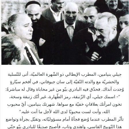
جيلي بنيامين، المطرب الإيطالي ذو الشّهرة العالميّة، أتى للتّسلية
والحشريّة مع والدته التّقيّة إلى سان جيوفاني، في أفخم سيّارةٍ
وُجدت آنذاك. فحدّق فيه البادري بيّو من غير محاباة وقال له مباشرةً:
“- اسمك جيلي، أي الزّنبقة، رمز الطّهارة، غير أنّك زنبقة وسخة،
تخون امرأتك بعلاقاتٍ خفيّة مع سواها. شهرتك بنيامين، أيّ محبوب
الله، وأنت لست محبوبًا لدى الله لأجل ما أنت عليه.”
تأثّر المطرب عندما وُضع فجأةً أمام مسؤوليّاته، وتقبّل بجرأة وتواضع
هذا التّوبيخ القاسي، واهتدى وتاب، فأصبح صديقًا للبادري بيّو حتّى