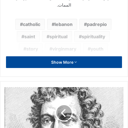
الممات.
catholic
lebanon
padrepio
saint
spiritual
spirituality
story
virginmary
youth
مديوغوريه
Youthofmary
Show More