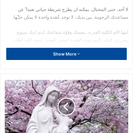
لا أحد، حتى المحتال، يمكنه ان يطرح شريطة حياتي بعيدا ً عن
مساعدتك الرحومة. بين يديك، لا توجد عُقدة واحدة لا يمكن حلـّها.
ايتها الام الكلية القدرة، بنعمتك وقوّة شفاعتك لدى ابنك يسوع،
محرري، اقبلي اليوم هذه العقدة (سمي العقد). لمجد الله، اطلب
اليك حلـّها، وحلـّها الى الابد. فيك اضع رجائي.
Show More
انت المعزية الوحيدة التي اعطاني اياها الله. انت قلعة لقواي
الضعيفة، وغنى لأوهاني، وخلاص لكل ما يمنعني من أن اكون مع
المسيح. إقبلي دعائي، احفظيني، أرشديني، إحميني، انت ملجأي
الأكيد.
“يا مريم، انت التي تحل العقد”، صلـّي لأجلي.
كيف نصلـّي
التساعية