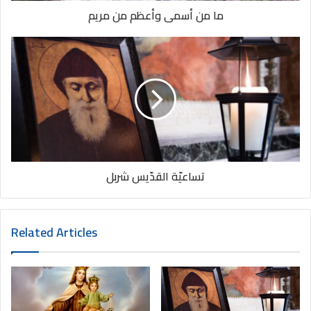
ما من أسمى وأعظم من مريم
١- رسم اشارة
الصليب
٢- فعل
الندامة، وطلب السماح من اجل الخطايا، وبخاصة أخذ القصد الثابت
بعدم الرجوع اليها.
تساعيّة القدّيس شربل
٣- الابيات
الثلاثة الاولى من المسبحة.
Related Articles
٤- قراءة
التأمل الخاص بكل يوم من التساعية (من اليوم الاول الى التاسع)