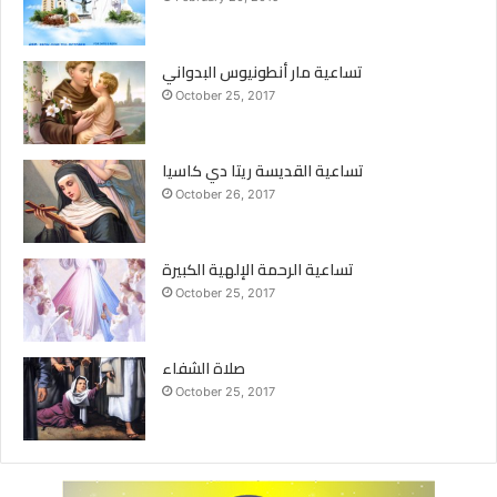
حياتي. اني أعطيك ِ هذه العقدة التي تعذبني، وتجعلني تعيساً تحول
دون اتحادي بك ِ وبإبنك ِ يسوع، مخلـّصي.
تساعية مار أنطونيوس البدواني
October 25, 2017
ألجأ اليك يا “مريم التي تحل العقد” لانني اثقُ بك وأعلم أنك لم تزدري
يوما ً ابنا ً خاطئا ً يستنجد بكِ. وأؤمن بأنه بإمكانك حلّ هذه العقدة لان
يسوع اعطاك كلَّ سلطان.
تساعية القديسة ريتا دي كاسيا
October 26, 2017
أثق بأنك ستقبلين حلّ هذه العقدة، لأنك أمي. أعرف أنك ِّ ستقومين
بذلك لأنك تحبيننيبمحبة الله بالذات. أشكركِ يا أمي المحبوبة.”يا مريم
تساعية الرحمة الإلهية الكبيرة
التي تحل العقد” صلـّي لاجلي.
October 25, 2017
من يبحث عن نعمة، يجدها بين يدي مريم
صلاة الشفاء
اليوم الثاني
October 25, 2017
يا مريم، امنا المحبوبة، مصدر كلّ النعم، يتّجه قلبي نحوك ِ اليوم.
اعترف بأنني خاطئ وأنني أحتاج الى مساعدتكِ. بسبب أنانيتي