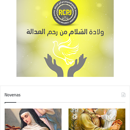
وحقدي وقلـّة سخائي وافتقاري الى التواضع، غالباً ما اهملتُ النـِّعم
التي تنالينها لنا. أتوجه اليك اليوم، يا “مريم التي تحل العقد”، كي
تطلبي الى ابنك يسوع ان منحني طهارة القلب والتخلي والتواضع
والثقة. سأعيش هذا اليوم ممارسا ً هذه الفضائل. سأهديك اياها دليل
حبٍ لكِ. أضع بين يديك هذه العقدة (سمي العقدة) التي تمنعني من
إظهار مجد الله.
“يا مريم التي تحل العقد”، صلي لأجلي
لقد قدَّمت مريم الى الله كلَّ لحظة من نهارها
اليوم الثالث
Novenas
ايتها الام وسيطة النعم، ملكة السماوات، أنت التي تتلقى يداك ثروات
الملك وتوّزعها، انعطفي بنظرك الرؤوف نحوي. فأنا أضع بين ديك
المقدَّستين هذه “العقدة” من حياتي (سمي العقدة)، وكل الحقد
والضغينة التي تصدر عنها. أطلب منكَ، أيها الله الآب، مغفرة أخطائي.
ساعدني الآن على مسامحة كل ّ الذين تسببوا بهذه العقدة عن وعي