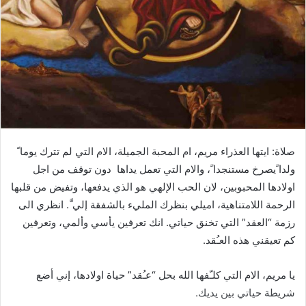
صلاة: ايتها العذراء مريم، ام المحبة الجميلة، الام التي لم تترك يوما ً
ولدا ًيصرخ مستنجدا ً، والام التي تعمل يداها دون توقف من اجل
اولادها المحبوبين، لان الحب الإلهي هو الذي يدفعها، وتفيض من قلبها
الرحمة اللامتناهية، اميلي بنظرك المليء بالشفقة إلي َّ. انظري الى
رزمة “العقد” التي تخنق حياتي. انك تعرفين يأسي وألمي، وتعرفين
كم تعيقني هذه العـُقد.
يا مريم، الام التي كلـّفها الله بحل “عـُقد” حياة اولادها، إني أضع
شريطة حياتي بين يديك.