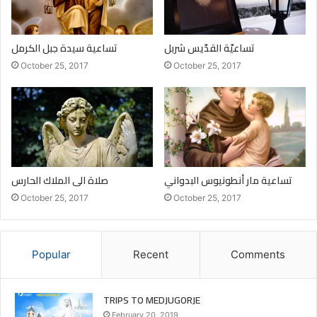
٥- تلاوة
تساعيّة القدّيس شربل
تساعية سيدة جبل الكرمل
البيتين الاخيرين من المسبحة.
October 25, 2017
October 25, 2017
٦- الختام
بصلاة “مريم التي تحل العقد”.
٧- رسم إشارة
تساعية مار أنطونيوس البدواني
صلاة الى الملاك الحارس
October 25, 2017
October 25, 2017
الصليب.
اليوم الاول
Popular
Recent
Comments
يا أمنا القديسة المحبوبة، القديسة مريم، انت التي تحل العقد التي
تخنق اولادك، مدِّي يديك الرحومتين نحوي. أسلـّم لك اليوم هذه
TRIPS TO MEDJUGORJE
العقدة (سمي العقدة) وكل النتائج السلبية التي تؤدي اليها في
February 20, 2019