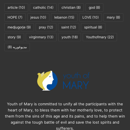
كانت مليئة بالوداعة بحيث إنَّ قلبَ الله كان يتجلّى فيك. نجيني من
article
(10)
catholic
(14)
christian
(8)
god
(8)
المرارة والغضب والكراهية التي ولـّدتها في ّ هذه العقدة. ايتها الام
HOPE
(7)
jesus
(10)
lebanon
(15)
LOVE
(10)
mary
(8)
المحبوبة،
medjugorje
(9)
pray
(12)
saint
(12)
spiritual
(8)
أعطيني وداعتك وحكمتك فأتعلم أن أتأمل في كل شيءٍ بصمت في
story
(9)
virginmary
(13)
youth
(18)
Youthofmary
(22)
قلبي. وكما فعلت في العنصرة، اشفعي لدى يسوع كي أتلقى في
مديوغوريه
(8)
حياتي حلولا ً جديدا ً للروح القدس. يا روح الله، تعال الي َّ!
“يا مريم التي تحل العقد”، صلـي لأجلي
مريم غنية بالقدرة لدى الله
اليوم السادس
Youth of Mary is committed to unify all the participants with the
heart of Mary, to bless them with her motherly love, to protect
يا ملكة الرحمة، أسلمك هذه العقدة من حياتس (سمي العقدة)
them from the sins of this age and its pains, and to help them win
وأطلب منكِ ان تعطيني قلبا ً يعرف ان يكون صبوراً بينما تحلين هذه
against the tough battle of evil and save the lost spirits and
العقدة. علميني الثبات في الاصغاء لكلمة ابنك، والاعتراف بخطاياي،
sufferers.