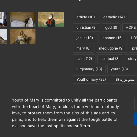
article
(10)
catholic
(14)
christian
(8)
god
(8)
HOPE
jesus
(10)
lebanon
(15)
LO
mary
(8)
medjugorje
(9)
pr
saint
(12)
spiritual
(8)
story
virginmary
(13)
youth
(18)
Youthofmary
(22)
(8)
مديوغوريه
E
Youth of Mary is committed to unify all the participants
y
with the heart of Mary, to bless them with her motherly
E
love, to protect them from the sins of this age and its
a
pains, and to help them win against the tough battle of
evil and save the lost spirits and sufferers.