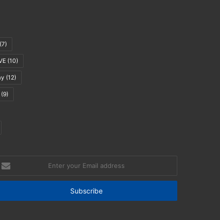
(7)
VE
(10)
ay
(12)
(9)
nter
our
mail
ddress