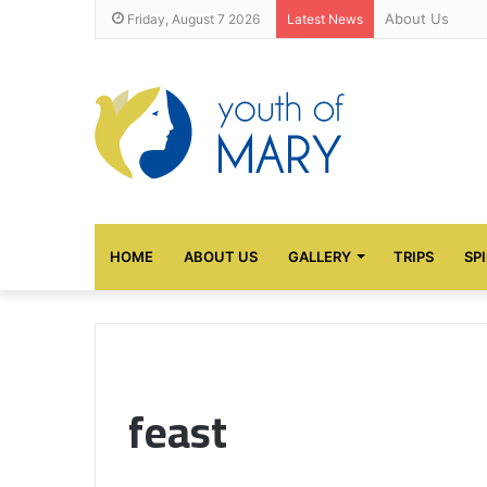
About Us
Friday, August 7 2026
Latest News
HOME
ABOUT US
GALLERY
TRIPS
SP
feast