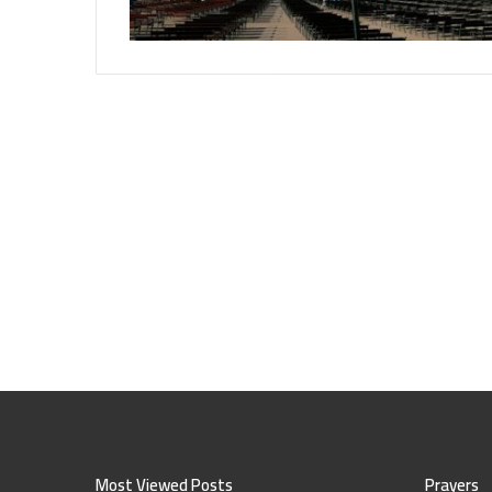
Most Viewed Posts
Prayers