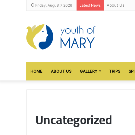
About Us
Friday, August 7 2026
Latest News
HOME
ABOUT US
GALLERY
TRIPS
SP
Uncategorized