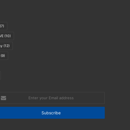
(7)
VE
(10)
ay
(12)
(9)
nter
our
mail
ddress