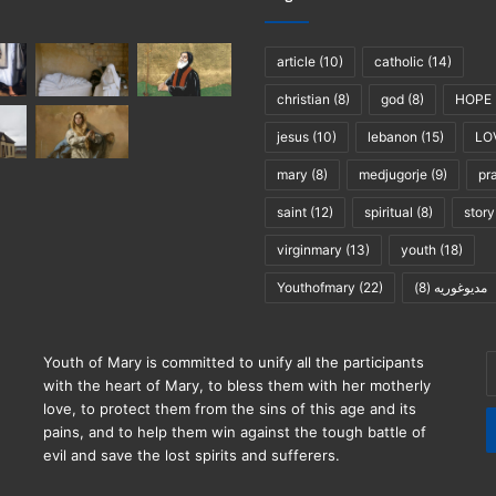
article
(10)
catholic
(14)
christian
(8)
god
(8)
HOPE
jesus
(10)
lebanon
(15)
LO
mary
(8)
medjugorje
(9)
pr
saint
(12)
spiritual
(8)
story
virginmary
(13)
youth
(18)
Youthofmary
(22)
(8)
مديوغوريه
E
Youth of Mary is committed to unify all the participants
y
with the heart of Mary, to bless them with her motherly
E
love, to protect them from the sins of this age and its
a
pains, and to help them win against the tough battle of
evil and save the lost spirits and sufferers.