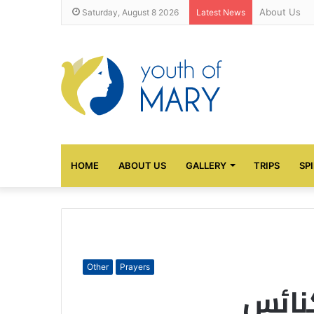
About Us
Saturday, August 8 2026
Latest News
HOME
ABOUT US
GALLERY
TRIPS
SP
Other
Prayers
كنائس