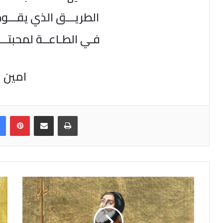
الطريـــق الذي يقـــود
فـي الطـاعــة لمحبتــــ
امين
Facebook
Pinterest
Share via Email
Print