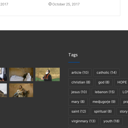
 2017
October 25, 2017
Tags
article
(10)
catholic
(14)
christian
(8)
god
(8)
HOPE
jesus
(10)
lebanon
(15)
LO
mary
(8)
medjugorje
(9)
pr
saint
(12)
spiritual
(8)
story
virginmary
(13)
youth
(18)