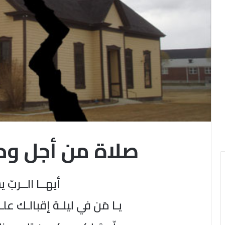
صلاة من أجل وح
أيهــا الــربّ 
يـا مَن في ليلـة إقبالـك عل