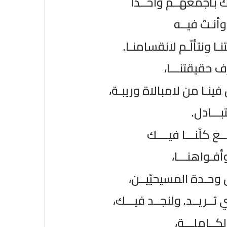
ك بأجمعهــم واحــداً
أنـتََ فيــه
ـا ونتألّـم لانقسامنـا.
ف حقيقتنـــا،
ينـا من لامبالاة وريبـة،
ـــادل.
ـع كلّنـــا فيــــك
أفـواهنـــا،
 وحـدة المسيحيّيــن،
 تــريــد. ولنجــد فيـــك،
الكــاملـــة،