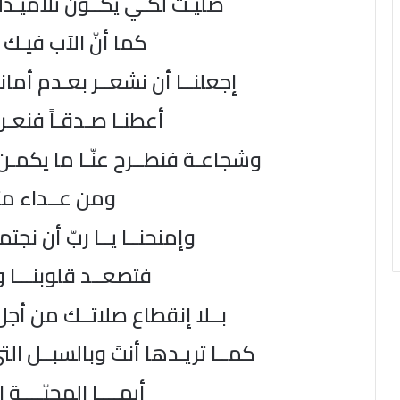
صلّيـتَ لكـي يكــون تلاميـذ
كما أنّ الآب فيـك و
إجعلنــا أن نشعــر بعـدم أمانتن
أعطنـا صـدقـاً فنعـر
وشجاعـة فنطــرح عنّـا ما يكمـن ف
ومن عــداء متب
وإمنحنــا يــا ربّ أن نجتمـ
فتصعــد قلوبنـــا و
بــلا إنقطاع صلاتــك من أجل
كمــا تريـدها أنتَ وبالسبــل التي
أيهــــا المحبّــــة 