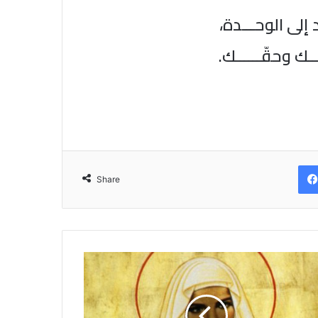
 إلى الوحـــدة،
ـك وحقّــــــك.
Share