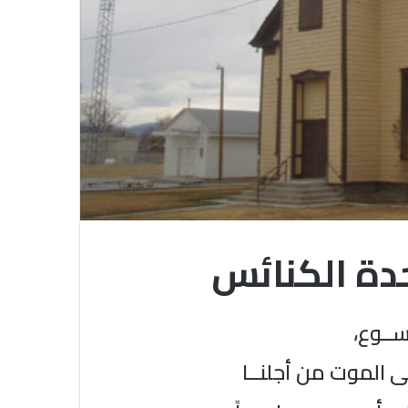
دة الكنائس
يســوع،
ـى الموت من أجلنــا