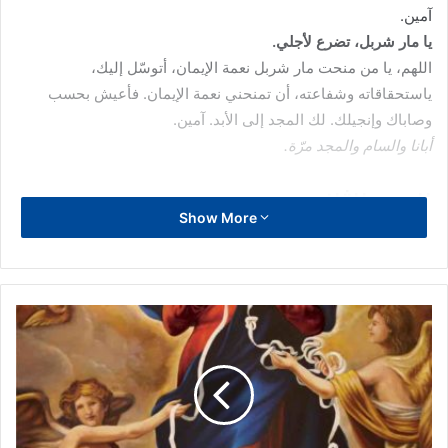
آمين.
يا مار شربل، تضرع لأجلي.
اللهم، يا من منحت مار شربل نعمة الإيمان، أتوسّل إليك،
ياستحقاقاته وشفاعته، أن تمنحني نعمة الإيمان. فأعيش بحسب
وصاباك وإنجيلك. لك المجد إلى الأبد. آمين.
أبانا والسام والمجد مرّة.
اليوم الثاني:
Show More
يا مار شربل، يا شهيد الحياة الرهبانيّة، يا من اختبرت عذاب القلب
والجسم. لقد جعل منك الربّ يسوع منارة ساطعة. إنّي ألتجئ إليك
وأطلب بشفاعتك نعمة (أذكرها)، عليك رجائي. آمين.
يا مار شربل، يا اناءً طيّب الرائحة، تضرع لأجلنا.
أيّها الإله الرؤوف الذّي شرّف مار شربل بعمل العجائب العظيمة،
تعطّف عليّ وهَبني ما أطلبه بشفاعته، مُجِّدت إلى الأبد. آمين.
أبانا والسلام والمجد. آمين.