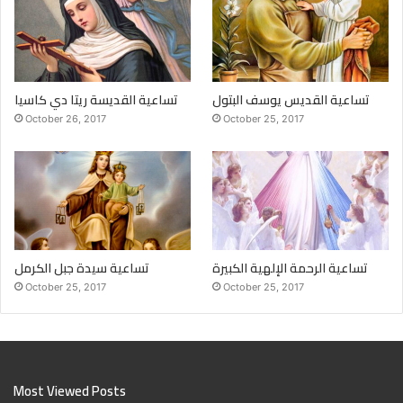
طلبتها بشفاعتك.
إني أتوب عن خطاياي وأعد بعد الرجوع إليها. أطلب لي تحقيق طلبتي
(أذكرها).
يا مار شربل، يا مكلّلاً يالمجد، تضرّع لأجلي.
تساعية القديس يوسف البتول
تساعية القديسة ريتا دي كاسيا
أللهّم، يا من استمعت إلى صلاة مار شربل فمنحته نعمة الاتحاد بك،
October 26, 2017
October 25, 2017
اشفق عليّ في ضيقي، نجّني من الشرور التي لا أقوى على احتمالها.
لك المجد والتسبيح والشكر إلى الأبد. آمين.
ابانا والسلام والمجد ومرّة.
تساعيّة القدّيس شربل
تساعية الرحمة الإلهية الكبيرة
تساعية سيدة جبل الكرمل
October 25, 2017
October 25, 2017
Most Viewed Posts