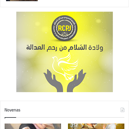
طلبتي، أنت يا بحر النعم، لك المجد والشكر إلى الأبد. آمين.
ابانا والسلام والمجد مرّة.
اليوم الثامن:
يا مار شربل، عندما أراك على طبق من قصب، أو صائمًا أو متقشفًا،
أو غائصًا في مناجاة الله، يزداد رجائي وإيماني بك. أرجوك ساعدني
ليهبني الله النعمة التي أطلبها (أذكرها).
يا مار شربل، يا سكران في الله، تضرّع لأجلي.
يا يسوع الكلّي العذوبة، يا من رقّيت في الكمال الانجيليّ محبّك مار
شربل، التَمِس منك أن تهبني نعمةً لكي أقضيَ ما تبقى من حياتي
بحسب إرادتك. أحبك يا إله خلاصي. آمين.
أبانا والسلام والمجد مرّة.
اليوم التاسع:
Novenas
يا أبت مار شربل، ها أنا في نهاية هذه التساعيّة وقلبي ينتعش عندما
أتحدّث إليك. لي ملء الرجاء بأني سأنال من يسوع النعمة التي