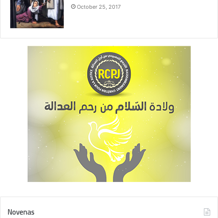
اليوم السابع:
October 25, 2017
أيها الرب يسوع يا من أطعت إرادة أبيك السماوي، وقد سمحت أن
يتألم مربيك يوسف وأمك العذراء لمدة ثلاثة أيام عندما فقداك في
الهيكل، نسألك بشفاعتهما وصلاتهما أن لا يعيقنا أحد ولا شيء عن
عمل إرادتك، وساعدنا يا إلهنا ألا نيأس من خطيئتنا التي تجعلنا نفقد
حضورك بيننا، بل امنحنا نعمة البحث عنك دائما والعيش بالمصالحة
المستمرة معك، فنمجدك كل أيام حياتنا.
آمين.
اليوم الثامن:
ايها الرب يسوع يا من كنت مع العذراء إلى جانب القديس يوسف في
نزاعه الأخير، نسألك بشفاعته أن تمنحنا نعمة الميتة الصالحة على
مثاله، فنحظى بحضورك وحنان أمك العذراء مريم وطيبته الخاصة،
Novenas
وهو شفيع الميتةالصالحة، ونتلفظ عند ساعة موتنا بأسمائكم