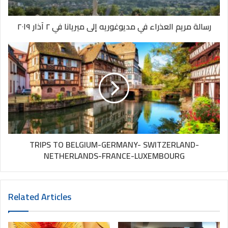
آمين.
رسالة مريم العذراء في مديوغوريه إلى ميريانا في ٢ آذار ٢٠١٩
اليوم الثاني:
أيها الآب السماوي، يا من فرّحت قلب يوسف، وهو الفقير بأصوات
الملائكة وزيارة الرعاة يوم ميلاد وحيدك على الأرض، نسألك بمحبته
وشفاعته أن تمنحنا الصبر في فقرنا والجهد في حياتنا، وتفرح أرواحنا
بحضورك ونعمتك، لنحيا رجاءنا المسيحي الذي يقودنا غلى المجد
الأبدي.
آمين.
TRIPS TO BELGIUM-GERMANY- SWITZERLAND-
NETHERLANDS-FRANCE-LUXEMBOURG
اليوم الثالث:
Related Articles
أيها الرب يسوع، يا من عزيت قلب يوسف عندما شاهدك
تخضعلشريعة التطهير، وقد أعطاك الاسم الأجمل يسوع، نسألك