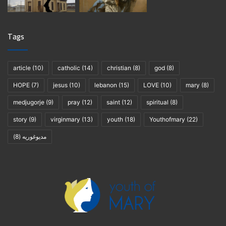
مار يوسف
خطيب مريم
Tags
article
(10)
catholic
(14)
christian
(8)
god
(8)
HOPE
(7)
jesus
(10)
lebanon
(15)
LOVE
(10)
mary
(8)
medjugorje
(9)
pray
(12)
saint
(12)
spiritual
(8)
story
(9)
virginmary
(13)
youth
(18)
Youthofmary
(22)
مديوغوريه
(8)